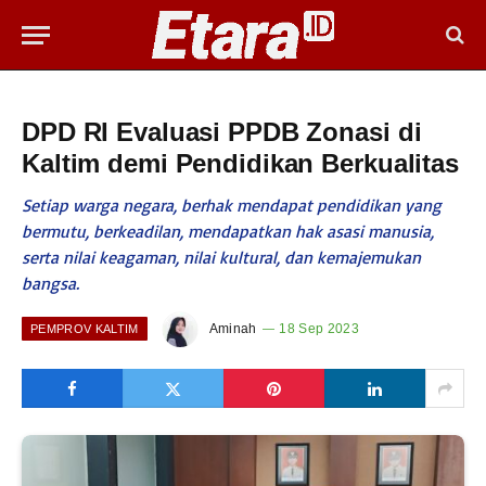
DPD RI Evaluasi PPDB Zonasi di
Kaltim demi Pendidikan Berkualitas
Setiap warga negara, berhak mendapat pendidikan yang
bermutu, berkeadilan, mendapatkan hak asasi manusia,
serta nilai keagaman, nilai kultural, dan kemajemukan
bangsa.
Aminah
18 Sep 2023
PEMPROV KALTIM