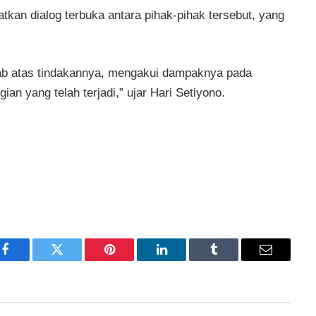
tkan dialog terbuka antara pihak-pihak tersebut, yang
wab atas tindakannya, mengakui dampaknya pada
an yang telah terjadi,” ujar Hari Setiyono.
Facebook
Twitter
Pinterest
LinkedIn
Tumblr
Email