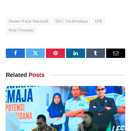
Dewan Kerja Nasional
DKC Tasikmalaya
LPK
Robi Firnando
Facebook
Twitter
Pinterest
LinkedIn
Tumblr
Email
Related
Posts