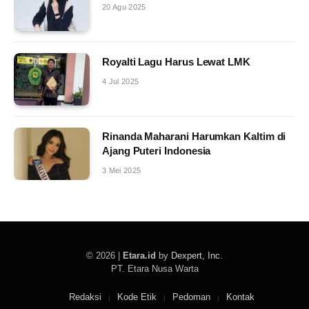
20 Agu 2025
Royalti Lagu Harus Lewat LMK
4 Jul 2025
Rinanda Maharani Harumkan Kaltim di
Ajang Puteri Indonesia
3 Mei 2025
© 2026 |
Etara.id
by
Dexpert, Inc
.
PT. Etara Nusa Warta
Redaksi
Kode Etik
Pedoman
Kontak