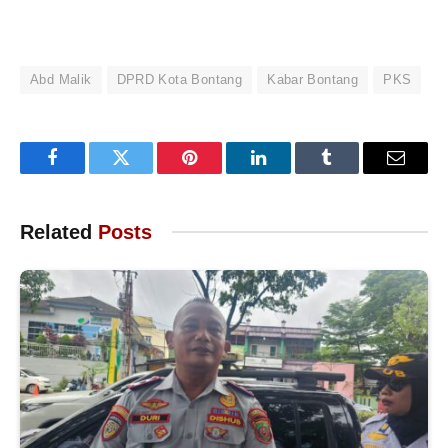
Abd Malik
DPRD Kota Bontang
Kabar Bontang
PKS
Facebook
Twitter
Pinterest
LinkedIn
Tumblr
Email
Related
Posts