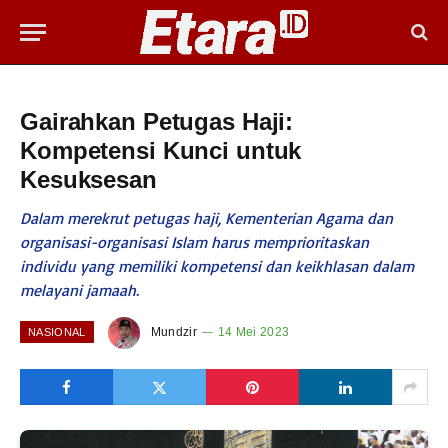
Gairahkan Petugas Haji:
Kompetensi Kunci untuk
Kesuksesan
Dalam merekrut petugas haji, Kementerian Agama dan
organisasi-organisasi Islam harus memprioritaskan
individu yang memiliki kompetensi dan keikhlasan dalam
melayani jamaah.
Mundzir
14 Mei 2023
NASIONAL