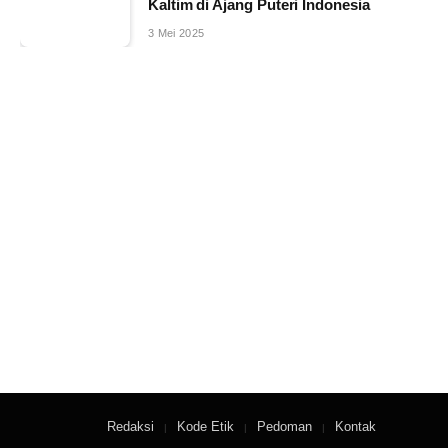
Kaltim di Ajang Puteri Indonesia
3 Mei 2025
Redaksi
Kode Etik
Pedoman
Kontak