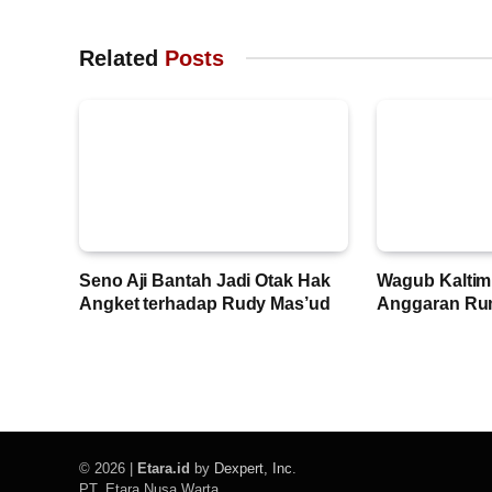
Related
Posts
Seno Aji Bantah Jadi Otak Hak
Wagub Kaltim 
Angket terhadap Rudy Mas’ud
Anggaran Ru
© 2026 |
Etara.id
by
Dexpert, Inc
.
PT. Etara Nusa Warta