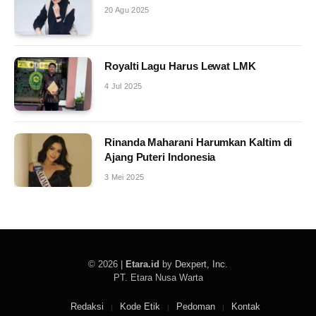
20 Agu 2025
Royalti Lagu Harus Lewat LMK
4 Jul 2025
Rinanda Maharani Harumkan Kaltim di
Ajang Puteri Indonesia
3 Mei 2025
© 2026 |
Etara.id
by
Dexpert, Inc
.
PT. Etara Nusa Warta
Redaksi
Kode Etik
Pedoman
Kontak