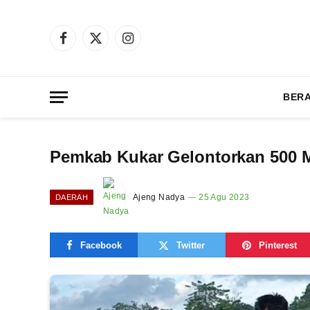
Facebook
X
Instagram
(Twitter)
BER
Pemkab Kukar Gelontorkan 500 M
Ajeng Nadya
25 Agu 2023
DAERAH
Facebook
Twitter
Pinterest