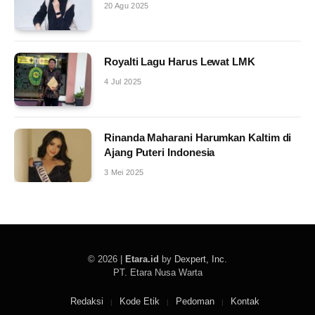
20 Agu 2025
Royalti Lagu Harus Lewat LMK
4 Jul 2025
Rinanda Maharani Harumkan Kaltim di
Ajang Puteri Indonesia
3 Mei 2025
© 2026 |
Etara.id
by
Dexpert, Inc
.
PT. Etara Nusa Warta
Redaksi
Kode Etik
Pedoman
Kontak