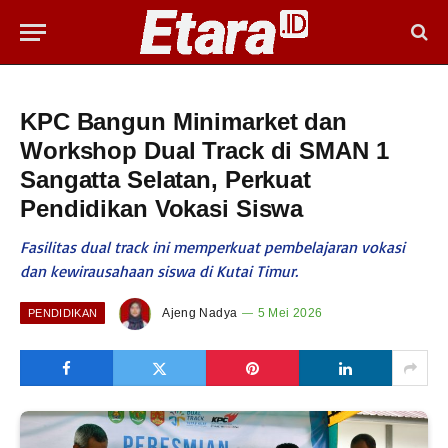
KPC Bangun Minimarket dan
Workshop Dual Track di SMAN 1
Sangatta Selatan, Perkuat
Pendidikan Vokasi Siswa
Fasilitas dual track ini memperkuat pembelajaran vokasi
dan kewirausahaan siswa di Kutai Timur.
Ajeng Nadya
5 Mei 2026
PENDIDIKAN